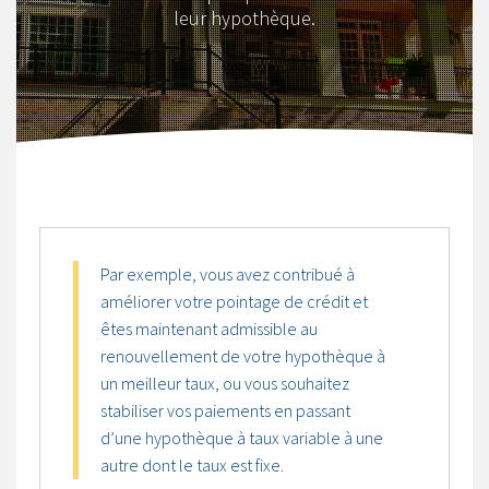
leur hypothèque.
Par exemple, vous avez contribué à
améliorer votre pointage de crédit et
êtes maintenant admissible au
renouvellement de votre hypothèque à
un meilleur taux, ou vous souhaitez
stabiliser vos paiements en passant
d’une hypothèque à taux variable à une
autre dont le taux est fixe.