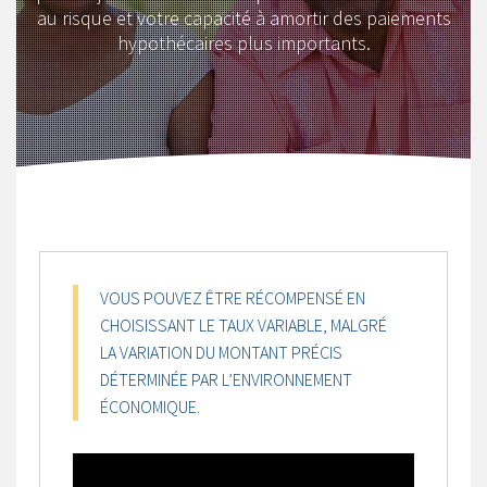
au risque et votre capacité à amortir des paiements
hypothécaires plus importants.
VOUS POUVEZ ÊTRE RÉCOMPENSÉ EN
CHOISISSANT LE TAUX VARIABLE, MALGRÉ
LA VARIATION DU MONTANT PRÉCIS
DÉTERMINÉE PAR L’ENVIRONNEMENT
ÉCONOMIQUE.